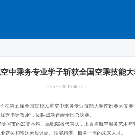
院空中乘务专业学子斩获全国空乘技能大
2025-06-30 16:56:37 ｜
学子在第五届全国院校民航空中乘务专业技能大赛南部赛区复赛
“优秀指导教师”，团队成功晋级全国总决赛。
南等省市的23支本科、高职院校代表队，上百名航空服务艺术与
航业选拔和输送素质过硬、技能精湛、服务一流的未来人才。