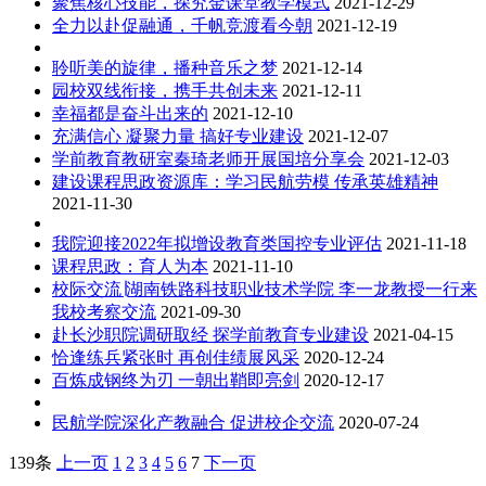
聚焦核心技能，探究金课堂教学模式
2021-12-29
全力以赴促融通，千帆竞渡看今朝
2021-12-19
聆听美的旋律，播种音乐之梦
2021-12-14
园校双线衔接，携手共创未来
2021-12-11
幸福都是奋斗出来的
2021-12-10
充满信心 凝聚力量 搞好专业建设
2021-12-07
学前教育教研室秦琦老师开展国培分享会
2021-12-03
建设课程思政资源库：学习民航劳模 传承英雄精神
2021-11-30
我院迎接2022年拟增设教育类国控专业评估
2021-11-18
课程思政：育人为本
2021-11-10
校际交流∣湖南铁路科技职业技术学院 李一龙教授一行来
我校考察交流
2021-09-30
赴长沙职院调研取经 探学前教育专业建设
2021-04-15
恰逢练兵紧张时 再创佳绩展风采
2020-12-24
百炼成钢终为刃 一朝出鞘即亮剑
2020-12-17
民航学院深化产教融合 促进校企交流
2020-07-24
139条
上一页
1
2
3
4
5
6
7
下一页